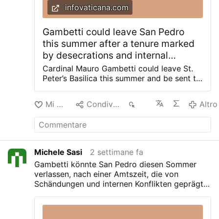
infovaticana.com
Gambetti could leave San Pedro
this summer after a tenure marked
by desecrations and internal
conflicts
Cardinal Mauro Gambetti could leave St.
Peter’s Basilica this summer and be sent to
the Archdiocese of Chieti-Vasto, a far less
prominent post than that of archpriest of
Mi piace
Condividere
383
Altro
the main church of Christendom. The
move, still not officially confirmed, would
be seen in Rome as a step down after a
tenure marked by repeated profanations,
clashes with the canons, and controversial
Michele Sasi
2 settimane fa
administrative decisions. According to an
Gambetti könnte San Pedro diesen Sommer
investigation by AdVaticanum based on
verlassen, nach einer Amtszeit, die von
Vatican sources, Gambetti would leave his
Schändungen und internen Konflikten geprägt
post in the coming months to succeed
war
Archbishop Bruno Forte, who has already
exceeded the usual retirement age.
Although Chieti is a metropolitan see, it