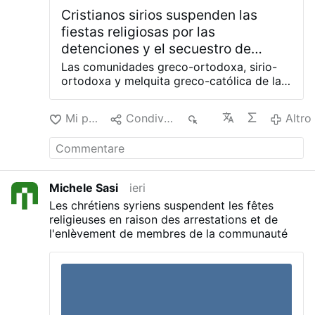
Cristianos sirios suspenden las
fiestas religiosas por las
detenciones y el secuestro de
miembros de la comunidad
Las comunidades greco-ortodoxa, sirio-
ortodoxa y melquita greco-católica de la
ciudad siria de Sednaya, uno de los
principales centros históricos del
Mi piace
Condividere
63
Altro
cristianismo en el país, han suspendido
todas las celebraciones públicas previstas
para las principales festividades religiosas
de agosto y septiembre como protesta
por la detención de varios jóvenes
Michele Sasi
ieri
cristianos, el secuestro de miembros de la
Les chrétiens syriens suspendent les fêtes
comunidad y el deterioro de la seguridad
religieuses en raison des arrestations et de
en la localidad. La decisión fue anunciada
l'enlèvement de membres de la communauté
en una declaración conjunta firmada por
los consejos parroquiales de las tres
Iglesias, que denuncian la continuidad de
detenciones que consideran arbitrarias, la
falta de información sobre el paradero de
varias personas secuestradas y el